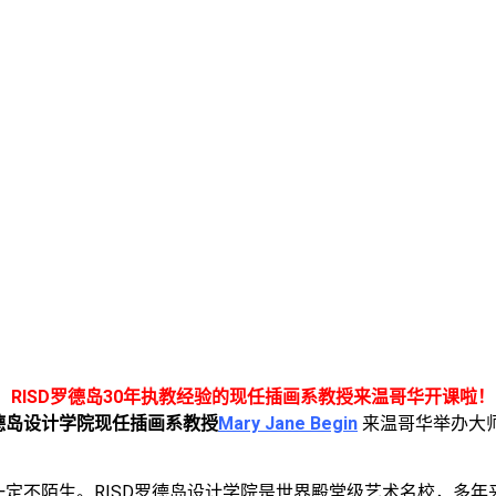
！
RISD罗德岛30年执教经验的现任插画系教授来温哥华开课啦！
罗德岛设计学院现任插画系教授
Mary Jane Begin
来温哥华举办大师艺
一定不陌生。RISD罗德岛设计学院是世界殿堂级艺术名校，多年