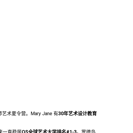
术夏令营。Mary Jane 有
30年艺术设计教育
来一直稳居
QS全球艺术大学排名#1-3
。罗德岛